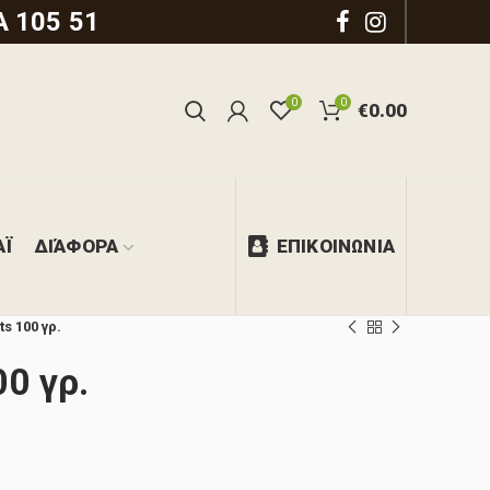
 105 51
0
0
€
0.00
ΑΪ
ΔΙΆΦΟΡΑ
ΕΠΙΚΟΙΝΩΝΙΑ
ts 100 γρ.
00 γρ.