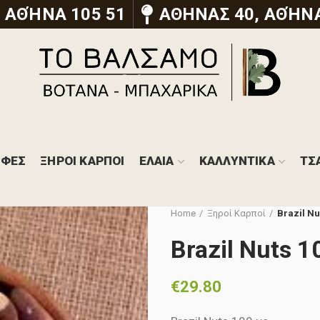
 ΑΘΉΝΑ 105 51
ΑΘΗΝΑΣ 40, ΑΘΉΝΑ
ΟΦΕΣ
ΞΗΡΟΙ ΚΑΡΠΟΙ
ΕΛΑΙΑ
ΚΑΛΛΥΝΤΙΚΑ
ΤΣ
Home
Ξηροί Καρποί
Brazil Nu
Brazil Nuts 1
€
29.80