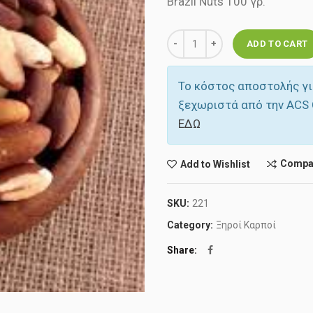
Brazil Nuts 100 γρ.
Quantity
ADD TO CART
Το κόστος αποστολής γι
ξεχωριστά από την ACS 
ΕΔΩ
Compa
Add to Wishlist
SKU:
221
Category:
Ξηροί Καρποί
Share