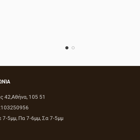
ΩΝΊΑ
ς 42,Αθήνα, 105 51
2103250956
 7-5μμ, Πα 7-6μμ, Σα 7-5μμ