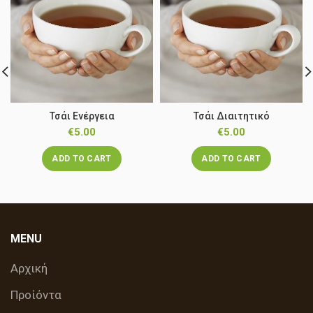
Τσάι Ενέργεια
Τσάι Διαιτητικό
€
5.00
€
5.00
ADD TO CART
ADD TO CART
MENU
Αρχική
Προίόντα