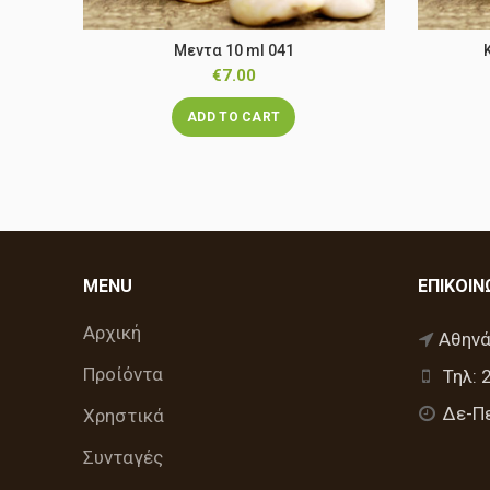
Μεντα 10 ml 041
€
7.00
ADD TO CART
MENU
ΕΠΙΚΟΙΝ
Αρχική
Αθηνά
Προίόντα
Τηλ: 
Δε-Πε
Χρηστικά
Συνταγές