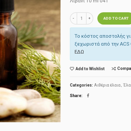
Λιβανι 10 ml 041
Quantity
ADD TO CART
Το κόστος αποστολής γι
ξεχωριστά από την ACS 
ΕΔΩ
Compa
Add to Wishlist
Categories:
Αιθέρια έλαια
,
Έλα
Share