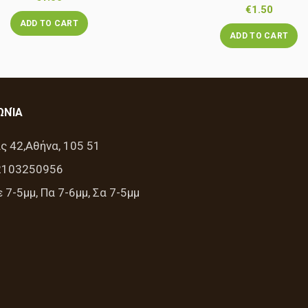
€
1.50
ADD TO CART
ADD TO CART
ΩΝΊΑ
ς 42,Αθήνα, 105 51
2103250956
 7-5μμ, Πα 7-6μμ, Σα 7-5μμ