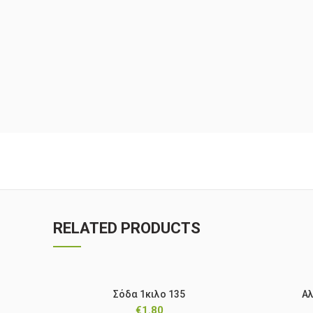
RELATED PRODUCTS
Σόδα 1κιλο 135
Αλ
€
1.80