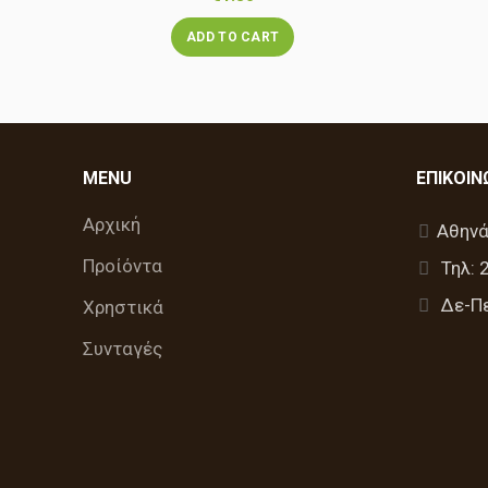
ADD TO CART
MENU
ΕΠΙΚΟΙΝ
Αρχική
Αθηνά
Προίόντα
Τηλ: 
Δε-Πε
Χρηστικά
Συνταγές