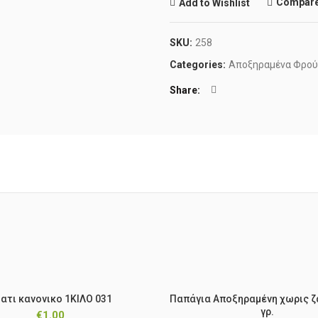
Compar
Add to Wishlist
SKU:
258
Categories:
Αποξηραμένα Φρού
Share
ατι κανονικο 1ΚΙΛΟ 031
Παπάγια Αποξηραμένη χωρις ζ
γρ.
€
1.00