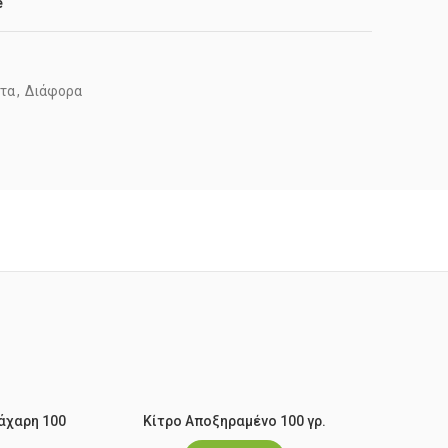
e
τα
,
Διάφορα
άχαρη 100
Κίτρο Αποξηραμένο 100 γρ.