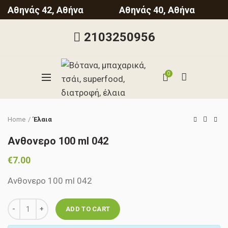
Αθηνάς 42, Αθήνα
Αθηνάς 40, Αθήνα
2103250956
0
Click to enlarge
Home
Έλαια
Ανθονερο 100 ml 042
€
7.00
Ανθονερο 100 ml 042
Quantity
ADD TO CART