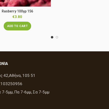
Rasberry 100γρ 156
€
3.80
ADD TO CART
ΩΝΊΑ
ς 42,Αθήνα, 105 51
2103250956
 7-5μμ, Πα 7-6μμ, Σα 7-5μμ