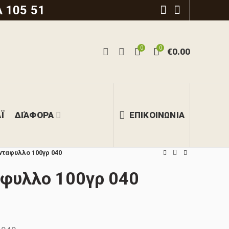
 105 51
0
0
€
0.00
Ϊ
ΔΙΆΦΟΡΑ
ΕΠΙΚΟΙΝΩΝΙΑ
νταφυλλο 100γρ 040
αφυλλο 100γρ 040