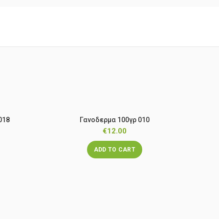
018
Γανοδερμα 100γρ 010
€
12.00
ADD TO CART