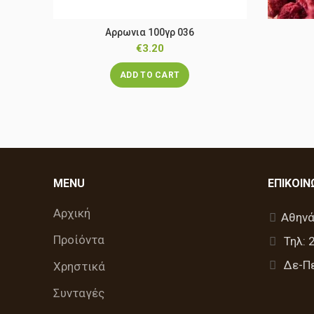
Αρρωνια 100γρ 036
€
3.20
ADD TO CART
MENU
ΕΠΙΚΟΙΝ
Αρχική
Αθηνά
Προίόντα
Τηλ: 
Δε-Πε
Χρηστικά
Συνταγές