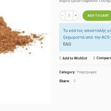
Αγριοτριανταφυλλο 100γρ
Quantity
ADD TO CART
Το κόστος αποστολής γι
ξεχωριστά από την ACS 
ΕΔΩ
Compar
Add to Wishlist
Category:
Υπερτροφές
Share